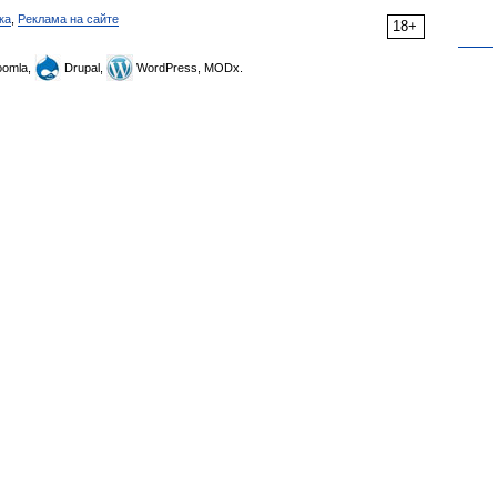
ка
,
Реклама на сайте
18+
omla,
Drupal,
WordPress, MODx.