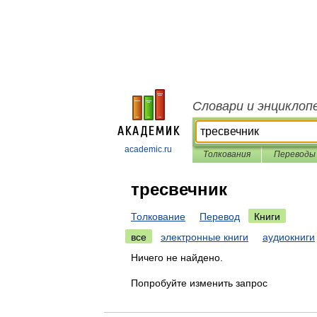
Словари и энциклоп
academic.ru
Толкования
Переводы
тресвечник
Толкование
Перевод
Книги
все
электронные книги
аудиокниги
Ничего не найдено.
Попробуйте изменить запрос